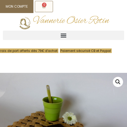
0
MON COMPTE
Vannerie Osier Rotin
Frais de port offerts dès 79€ d’achat
Paiement sécurisé CB et Paypal