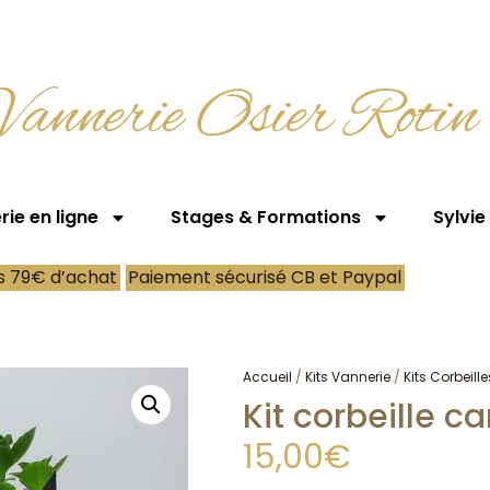
Vannerie Osier Rotin
ie en ligne
Stages & Formations
Sylvie
ès 79€ d’achat
Paiement sécurisé CB et Paypal
Accueil
/
Kits Vannerie
/
Kits Corbeille
Kit corbeille ca
15,00
€