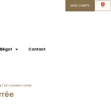
0
MON COMPTE
 Bégot
Contact
s
/ Kit corbeille carrée
rrée