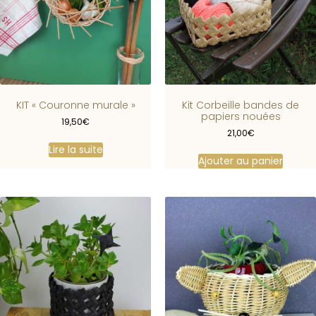
KIT « Couronne murale »
Kit Corbeille bandes de
papiers nouées
19,50
€
21,00
€
Lire la suite
Ajouter au panier