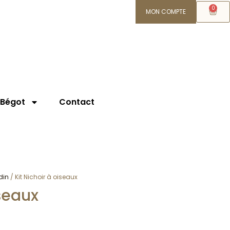
0
MON COMPTE
 Bégot
Contact
din
/ Kit Nichoir à oiseaux
iseaux