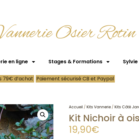
Vannerie Osier Rotin
ie en ligne
Stages & Formations
Sylvie
ès 79€ d’achat
Paiement sécurisé CB et Paypal
Accueil
/
Kits Vannerie
/
Kits Côté Jar
Kit Nichoir à o
19,90
€