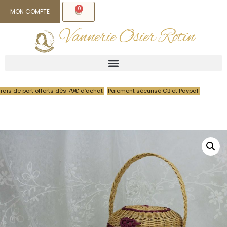
0
MON COMPTE
Vannerie Osier Rotin
Frais de port offerts dès 79€ d’achat
Paiement sécurisé CB et Paypal