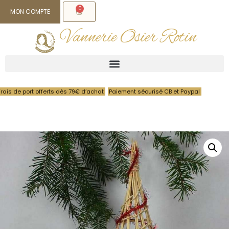
0
MON COMPTE
Vannerie Osier Rotin
Frais de port offerts dès 79€ d’achat
Paiement sécurisé CB et Paypal